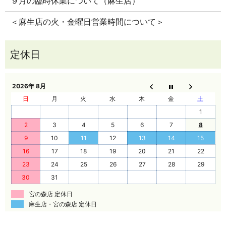
９月の臨時休業について（麻生店）
＜麻生店の火・金曜日営業時間について＞
2026年 8月
日
月
火
水
木
金
土
1
2
3
4
5
6
7
8
9
10
11
12
13
14
15
16
17
18
19
20
21
22
23
24
25
26
27
28
29
30
31
宮の森店 定休日
麻生店・宮の森店 定休日