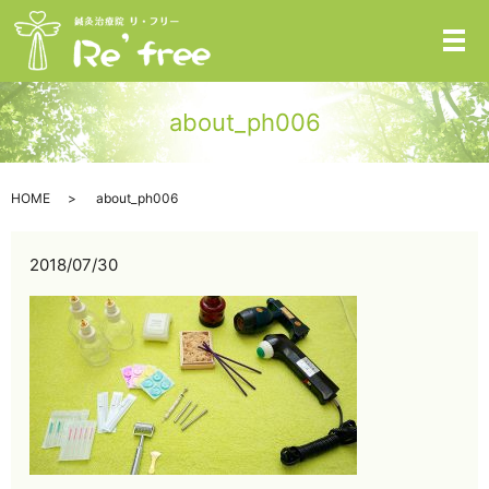
メ
about_ph006
HOME
about_ph006
2018/07/30