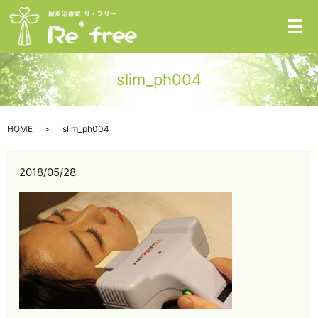
メ
slim_ph004
HOME
slim_ph004
2018/05/28